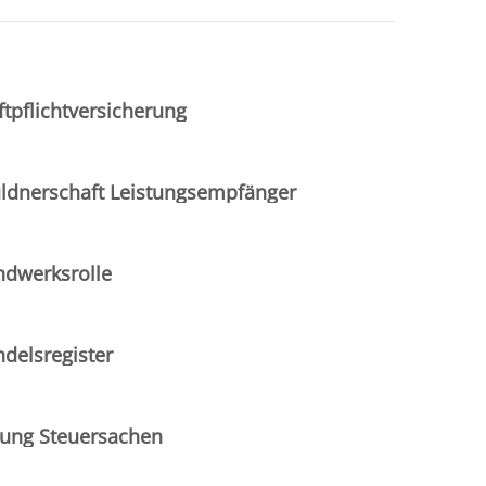
ftpflichtversicherung
ldnerschaft Leistungsempfänger
ndwerksrolle
ndelsregister
gung Steuersachen