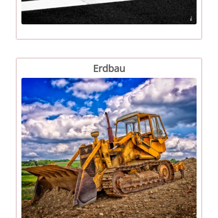
medium=referral&utm_campaign=image&utm_content=3309885">Pixabay</a>
Erdbau